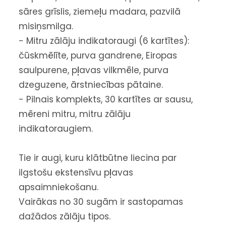
sāres grīslis, ziemeļu madara, pazvilā
misiņsmilga.
- Mitru zālāju indikatoraugi (6 kartītes):
čūskmēlīte, purva gandrene, Eiropas
saulpurene, pļavas vilkmēle, purva
dzeguzene, ārstniecības pātaine.
- Pilnais komplekts, 30 kartītes ar sausu,
mēreni mitru, mitru zālāju
indikatoraugiem.
Tie ir augi, kuru klātbūtne liecina par
ilgstošu ekstensīvu pļavas
apsaimniekošanu.
Vairākas no 30 sugām ir sastopamas
dažādos zālāju tipos.