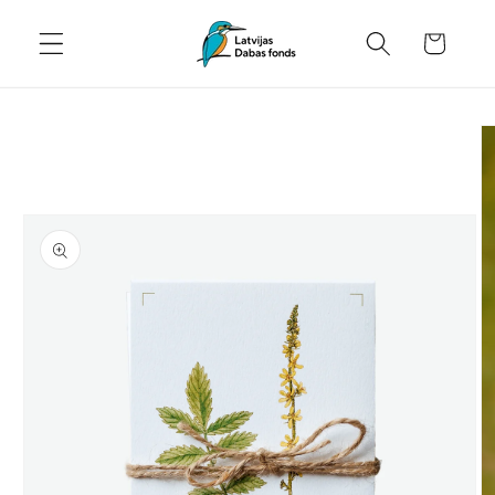
Pāriet
uz
Grozs
saturu
Pāriet uz
produkta
informāciju