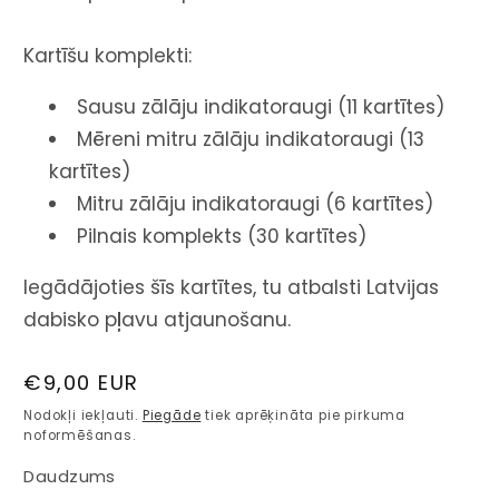
Kartīšu komplekti:
Sausu zālāju indikatoraugi (11 kartītes)
Mēreni mitru zālāju indikatoraugi (13
kartītes)
Mitru zālāju indikatoraugi (6 kartītes)
Pilnais komplekts (30 kartītes)
Iegādājoties šīs kartītes, tu atbalsti Latvijas
dabisko pļavu atjaunošanu.
Parastā
€9,00 EUR
cena
Nodokļi iekļauti.
Piegāde
tiek aprēķināta pie pirkuma
noformēšanas.
Daudzums