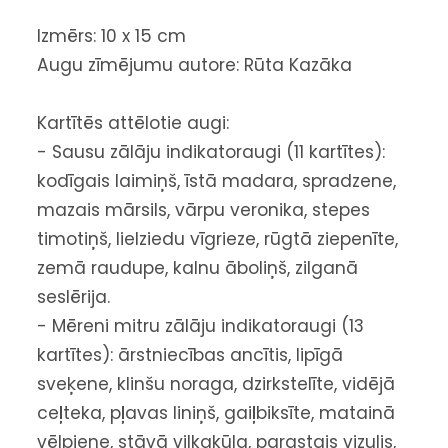
Izmērs: 10 x 15 cm
Augu zīmējumu autore: Rūta Kazāka
Kartītēs attēlotie augi:
- Sausu zālāju indikatoraugi (11 kartītes):
kodīgais laimiņš, īstā madara, spradzene,
mazais mārsils, vārpu veronika, stepes
timotiņš, lielziedu vīgrieze, rūgtā ziepenīte,
zemā raudupe, kalnu āboliņš, zilganā
seslērija.
- Mēreni mitru zālāju indikatoraugi (13
kartītes): ārstniecības ancītis, lipīgā
sveķene, klinšu noraga, dzirkstelīte, vidējā
ceļteka, pļavas liniņš, gaiļbiksīte, matainā
vēlpiene, stāvā vilkakūla, parastais vizulis,