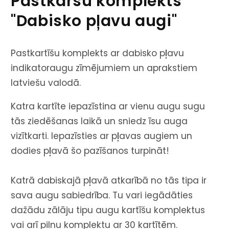
Pastkaršu komplekts
"Dabisko pļavu augi"
Pastkartīšu komplekts ar dabisko pļavu
indikatoraugu zīmējumiem un aprakstiem
latviešu valodā.
Katra kartīte iepazīstina ar vienu augu sugu
tās ziedēšanas laikā un sniedz īsu auga
vizītkarti. Iepazīsties ar pļavas augiem un
dodies pļavā šo pazīšanos turpināt!
Katrā dabiskajā pļavā atkarībā no tās tipa ir
sava augu sabiedrība. Tu vari iegādāties
dažādu zālāju tipu augu kartīšu komplektus
vai arī pilnu komplektu ar 30 kartītēm.